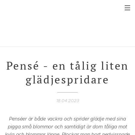
Pensé - en tålig liten
glädjespridare
18.04.2023
Penséer är både vackra och sprider glädje med sina
pigga små blommor och samtidigt är dom tåliga mot
kyla och blommar länge. Plockar man bort nedvissnade