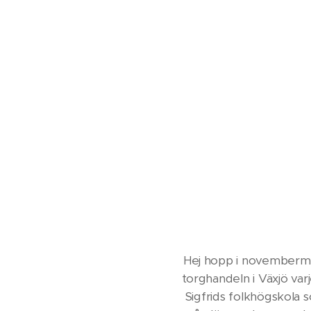
Hej hopp i novembermör
torghandeln i Växjö var
Sigfrids folkhögskola 