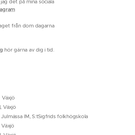
ag det på mina sociala
tagram
ntaget från dom dagarna
ig
hör gärna av dig i tid.
, Växjö
l, Växjö
- Julmässa IM, S:tSigfrids folkhögskola
 Växjö
, Växjö