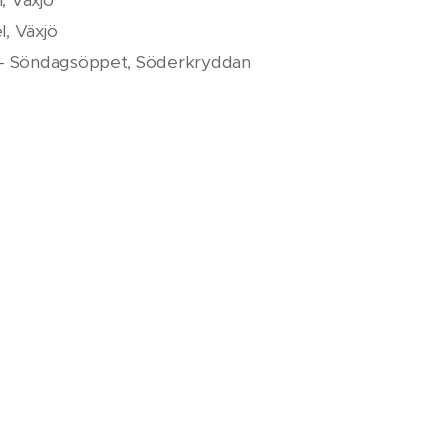
l, Växjö
nt - Söndagsöppet, Söderkryddan