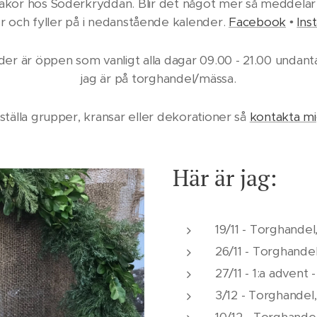
kor hos Söderkryddan. Blir det något mer så meddelar j
 och fyller på i nedanstående kalender.
Facebook
•
Ins
der är öppen som vanligt alla dagar 09.00 - 21.00 unda
jag är på torghandel/mässa.
eställa grupper, kransar eller dekorationer så
kontakta m
Här är jag:
19/11 - Torghandel
26/11 - Torghande
27/11 - 1:a advent 
3/12 - Torghandel,
10/12 - Torghandel