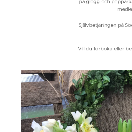
på glögg och pepparka
medier
Självbetjäningen på Sö
Vill du förboka eller b