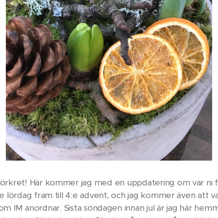
kret! Här kommer jag med en uppdatering om var ni finn
je lördag fram till 4:e advent, och jag kommer även att va
som IM anordnar. Sista söndagen innan jul är jag här hemm