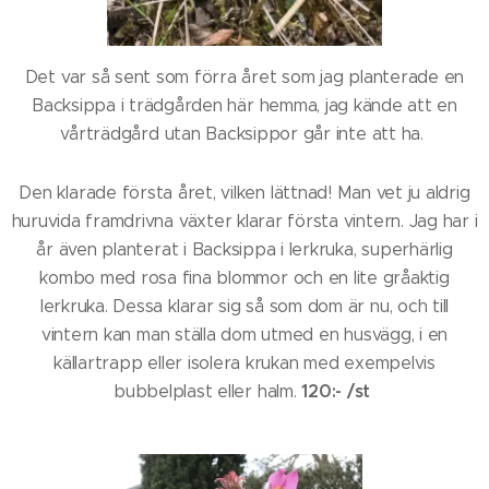
Det var så sent som förra året som jag planterade en
Backsippa i trädgården här hemma, jag kände att en
vårträdgård utan Backsippor går inte att ha.
Den klarade första året, vilken lättnad! Man vet ju aldrig
huruvida framdrivna växter klarar första vintern. Jag har i
år även planterat i Backsippa i lerkruka, superhärlig
kombo med rosa fina blommor och en lite gråaktig
lerkruka. Dessa klarar sig så som dom är nu, och till
vintern kan man ställa dom utmed en husvägg, i en
källartrapp eller isolera krukan med exempelvis
120:- /st
bubbelplast eller halm.